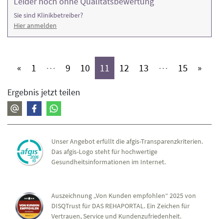
Leider noch ohne Qualitätsbewertung
Sie sind Klinikbetreiber?
Hier anmelden
(aktiv)
(aktiv)
(aktiv)
(aktiv)
(aktiv)
(aktiv)
(aktiv)
«
1
⋯
9
10
11
12
13
⋯
15
»
Ergebnis jetzt teilen
Unser Angebot erfüllt die afgis-Transparenzkriterien.
Das afgis-Logo steht für hochwertige
Gesundheitsinformationen im Internet.
Auszeichnung „Von Kunden empfohlen“ 2025 von
DISQTrust für DAS REHAPORTAL. Ein Zeichen für
Vertrauen, Service und Kundenzufriedenheit.