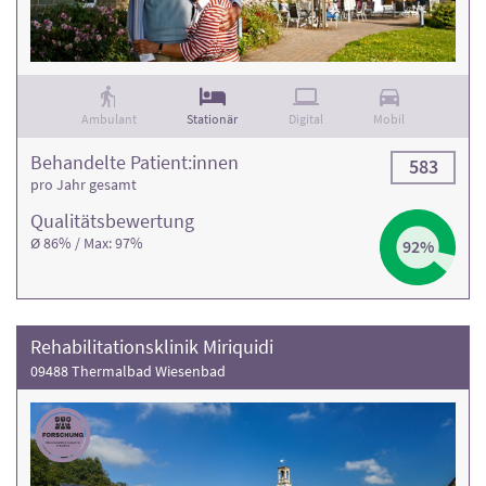
Informationen und die Kontaktdaten finden Sie in den
jeweiligen Klinikprofilen.
Ambulant
Stationär
Digital
Mobil
Behandelte Patient:innen
583
pro Jahr gesamt
Qualitäts­bewertung
Ø 86% / Max: 97%
92%
Rehabilitationsklinik Miriquidi
09488 Thermalbad Wiesenbad