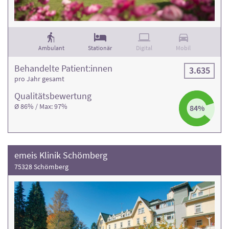
Ambulant
Stationär
Digital
Mobil
Behandelte Patient:innen
3.635
pro Jahr gesamt
Qualitäts­bewertung
Ø 86% / Max: 97%
84%
emeis Klinik Schömberg
75328 Schömberg