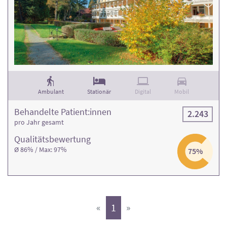
Ambulant
Stationär
Digital
Mobil
Behandelte Patient:innen
2.243
pro Jahr gesamt
Qualitäts­bewertung
Ø 86% / Max: 97%
75%
(aktiv)
«
1
»