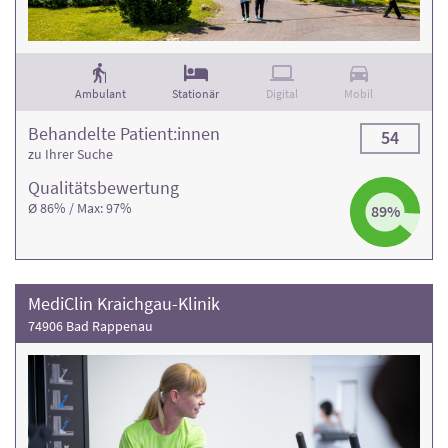
Ambulant
Stationär
Digital
Mobil
Behandelte Patient:innen
54
zu Ihrer Suche
Qualitäts­bewertung
Ø 86% / Max: 97%
89%
MediClin Kraichgau-Klinik
74906 Bad Rappenau