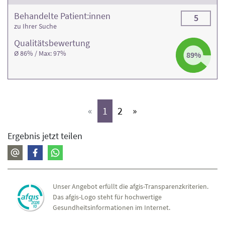
Behandelte Patient:innen
5
zu Ihrer Suche
Qualitäts­bewertung
Ø 86% / Max: 97%
89%
(aktiv)
(aktiv)
«
1
2
»
Ergebnis jetzt teilen
Unser Angebot erfüllt die afgis-Transparenzkriterien.
Das afgis-Logo steht für hochwertige
Gesundheitsinformationen im Internet.