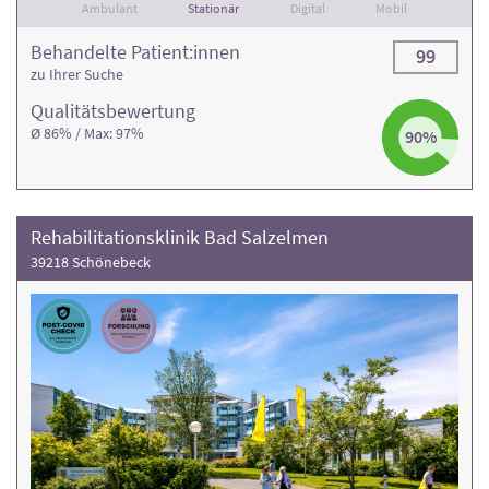
Ambulant
Stationär
Digital
Mobil
Behandelte Patient:innen
99
zu Ihrer Suche
Qualitäts­bewertung
Ø 86% / Max: 97%
90%
Rehabilitationsklinik Bad Salzelmen
39218 Schönebeck