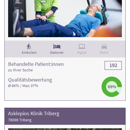
Ambulant
Stationär
Digital
Mobil
Behandelte Patient:innen
192
zu Ihrer Suche
Qualitäts­bewertung
Ø 86% / Max: 97%
89%
Asklepios Klinik Triberg
78098 Triberg