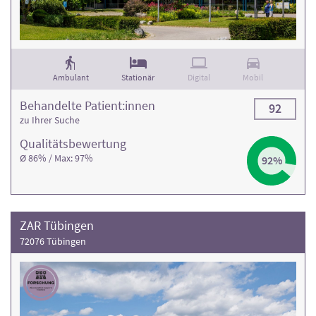
Ambulant
Stationär
Digital
Mobil
Behandelte Patient:innen
92
zu Ihrer Suche
Qualitäts­bewertung
Ø 86% / Max: 97%
92%
ZAR Tübingen
72076 Tübingen