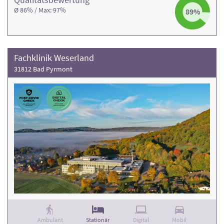
Ø 86% / Max: 97%
89%
Fachklinik Weserland
31812 Bad Pyrmont
Ambulant
Stationär
Digital
Mobil