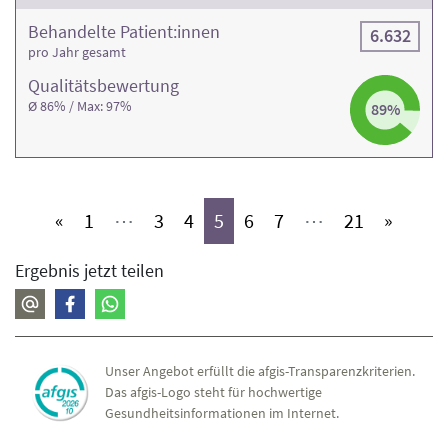
Behandelte Patient:innen
6.632
pro Jahr gesamt
Qualitäts­bewertung
Ø 86% / Max: 97%
89%
(aktiv)
(aktiv)
(aktiv)
(aktiv)
(aktiv)
(aktiv)
(aktiv)
«
1
⋯
3
4
5
6
7
⋯
21
»
Ergebnis jetzt teilen
Unser Angebot erfüllt die afgis-Transparenzkriterien.
Das afgis-Logo steht für hochwertige
Gesundheitsinformationen im Internet.