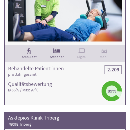
Ambulant
Stationär
Digital
Mobil
Behandelte Patient:innen
2.209
pro Jahr gesamt
Qualitäts­bewertung
Ø 86% / Max: 97%
89%
Asklepios Klinik Triberg
78098 Triberg