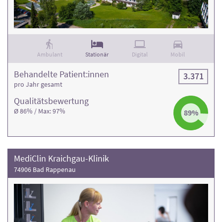
Ambulant
Stationär
Digital
Mobil
Behandelte Patient:innen
3.371
pro Jahr gesamt
Qualitäts­bewertung
Ø 86% / Max: 97%
89%
MediClin Kraichgau-Klinik
74906 Bad Rappenau