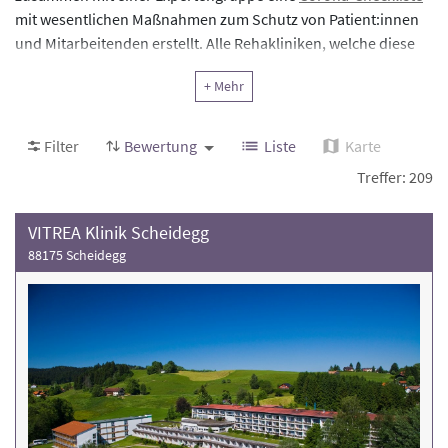
mit wesentlichen Maßnahmen zum Schutz von Patient:innen
und Mitarbeitenden erstellt. Alle Rehakliniken, welche diese
Anforderungen erfüllt haben, waren mit dem "Corona-Check"
+ Mehr
gekennzeichnet. Mit dem gesetzlichen Wegfall der
Schutzmaßnahmen im März 2023 wurde die Kennzeichnung
der Rehakliniken im Rehaportal entfernt. Die hier gelisteten
Filter
Bewertung
Liste
Karte
Kliniken gehörten zu denjenigen, die im Zeitraum Juli 2020 bis
Treffer: 209
März 2023 die Kriterien der Corona-Checkliste erfüllt haben.
VITREA Klinik Scheidegg
88175 Scheidegg