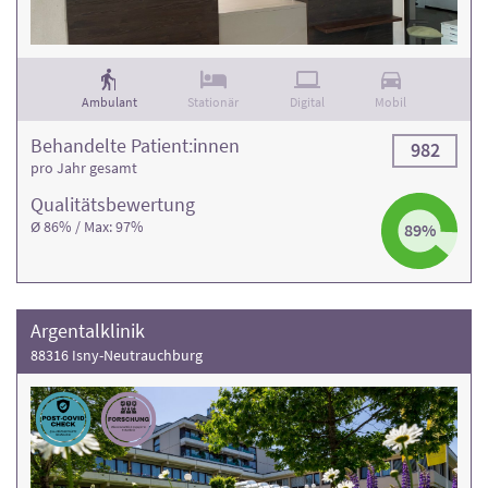
Ambulant
Stationär
Digital
Mobil
Behandelte Patient:innen
982
pro Jahr gesamt
Qualitäts­bewertung
Ø 86% / Max: 97%
89%
Argentalklinik
88316 Isny-Neutrauchburg