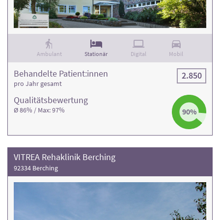
Ambulant
Stationär
Digital
Mobil
Behandelte Patient:innen
2.850
pro Jahr gesamt
Qualitäts­bewertung
Ø 86% / Max: 97%
90%
VITREA Rehaklinik Berching
92334 Berching