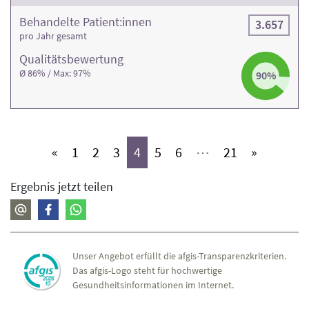
Behandelte Patient:innen
3.657
pro Jahr gesamt
Qualitäts­bewertung
Ø 86% / Max: 97%
90%
(aktiv)
(aktiv)
(aktiv)
(aktiv)
(aktiv)
(aktiv)
(aktiv)
«
1
2
3
4
5
6
⋯
21
»
Ergebnis jetzt teilen
Unser Angebot erfüllt die afgis-Transparenzkriterien.
Das afgis-Logo steht für hochwertige
Gesundheitsinformationen im Internet.