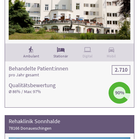
Ambulant
Stationär
Digital
Mobil
Behandelte Patient:innen
2.710
pro Jahr gesamt
Qualitäts­bewertung
Ø 86% / Max: 97%
90%
Rehaklinik Sonnhalde
78166 Donaueschingen