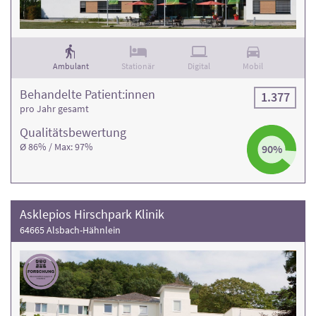
Ambulant
Stationär
Digital
Mobil
Behandelte Patient:innen
1.377
pro Jahr gesamt
Qualitäts­bewertung
Ø 86% / Max: 97%
90%
Asklepios Hirschpark Klinik
64665 Alsbach-Hähnlein