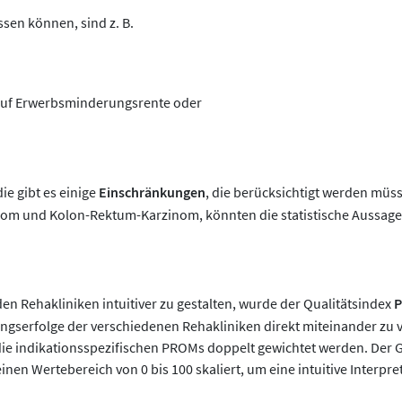
ssen können, sind z. B.
g auf Erwerbsminderungsrente oder
ie gibt es einige
Einschränkungen
, die berücksichtigt werden müss
nom und Kolon-Rektum-Karzinom, könnten die statistische Aussagek
en Rehakliniken intuitiver zu gestalten, wurde der Qualitätsindex
P
ungserfolge der verschiedenen Rehakliniken direkt miteinander zu 
die indikationsspezifischen PROMs doppelt gewichtet werden. Der G
inen Wertebereich von 0 bis 100 skaliert, um eine intuitive Interpr