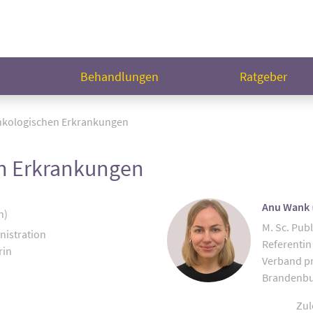
n
Behandlungen
Ratgeber
nkologischen Erkrankungen
n Erkrankungen
Anu Wank
n)
M. Sc. Publ
nistration
Referentin
rin
Verband pr
Brandenbur
Zul