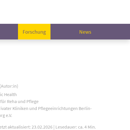
Forschung
News
(Autor:in)
ic Health
 für Reha und Pflege
ivater Kliniken und Pflegeeinrichtungen Berlin-
g e.V.
etzt aktualisiert: 23.02.2026
|
Lesedauer: ca. 4 Min.