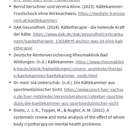
Bernd Kerschner und Verena Ahne. (2023). Kältekammer:
Frostschock ohne Wirknachweis.
https://medizin-transpa
rent.at/kaeltekammer/
DAK Gesundheit. (2024). Kältetherapie - die heilende Kraft
der Kälte.
https://www.dak.de/dak/gesundheit/erkranku
ngen/kaeltetherapie_13558#rtf-anchor-was-ist-eine-kalt
etherapie
Deutsche Rentenversicherung Rheumaklinik Bad
Wildungen. (n.d.) Kältekammer.
https://www.rheumaklini
k-bw.de/klinik/badwildungen/unsere_angebote/therapi
e/kaeltekammer/kaeltekammer_node.html
Dr. med. Ina Ueberschär. (n.d.). Die Kältekammer aus
sportmedizinischer Sicht.
https://www.sport-fuer-sachse
n.de/fuer-mitglieder/vereinsberatung/ratgeber-sportme
dizin/die-kaeltekammer-aus-sportmedizinischer-sicht
Doets, J. J. R., Topper, M., & Nugter, A. M. (2021). A
systematic review and meta-analysis of the effect of whole
body cryotherapy on mental health problems.