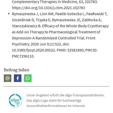
Complementary Therapies in Medicine, 63, 102783.
https://doi.org/10.1016/j.ctim.2021.102783
Rymaszewska J, Lion KM, Pawlik-Sobecka L, Pawłowski T,
Szcześniak D, Trypka E, Rymaszewska JE, Zabłocka A,
Stanczykiewicz B. Efficacy of the Whole-Body Cryotherapy
as Add-on Therapy to Pharmacological Treatment of
Depression-A Randomized Controlled Trial. Front
Psychiatry. 2020 Jun 9;11:522. doi:
10.3389/fpsyt.2020.00522. PMID: 32581890; PMCID:
PMC7296110.
Beitrag teilen
Unser Angebot erfüllt die afgis-Transparenzkriterien.
Das afgis-Logo steht für hochwertige
Gesundheitsinformationen im Internet.