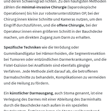
und deren Schweregrad richten. Zu den häufigsten Methoden
zählen die
minimal-invasive Chirurgie
(laparoskopische
Operationen) bis hin zur roboterunterstützten OP, bei der
Chirurg:innen kleine Schnitte und Kameras nutzen, um den
Eingriff durchzuführen, und die
offene Chirurgie
, bei der
Operateur:innen einen größeren Schnitt in der Bauchdecke
machen, um direkten Zugang zum Darm zu erhalten.
Spezifische Techniken
wie die Verödung oder
Gummibandligatur bei Hämorrhoiden, die Segmentresektion
bei Tumoren oder entzündlichen Darmerkrankungen, und die
Fistel-Exzision bei Analfisteln sind ebenfalls gängige
Verfahren. Jede Methode zielt darauf ab, die betroffenen
Darmabschnitte zu behandeln, Komplikationen zu vermeiden
und die Heilung zu fördern.
Ein
künstlicher Darmausgang
, auch Stoma genannt, ist eine
Verlegung des Darmes mit einer Ableitung des Darminhalts
durch die Bauchdecke nach außen in ein spezielles
Beutelsystem. Ärzt:innen legen ein Stoma vorübergehend