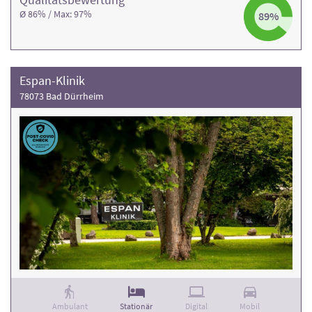
Ø 86% / Max: 97%
89%
Espan-Klinik
78073 Bad Dürrheim
Ambulant
Stationär
Digital
Mobil