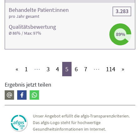
Behandelte Patient:innen
3.283
pro Jahr gesamt
Qualitäts­bewertung
Ø 86% / Max: 97%
89%
(aktiv)
(aktiv)
(aktiv)
(aktiv)
(aktiv)
(aktiv)
(aktiv)
«
1
⋯
3
4
5
6
7
⋯
114
»
Ergebnis jetzt teilen
Unser Angebot erfüllt die afgis-Transparenzkriterien.
Das afgis-Logo steht für hochwertige
Gesundheitsinformationen im Internet.