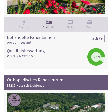
Ambulant
Stationär
Digital
Mobil
Behandelte Patient:innen
3.679
pro Jahr gesamt
Qualitäts­bewertung
Ø 86% / Max: 97%
89%
Orthopädisches Rehazentrum
37235 Hessisch Lichtenau