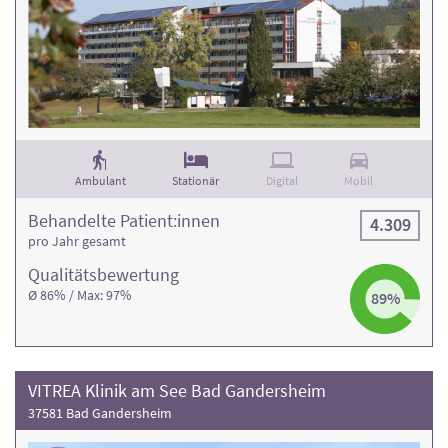
Ambulant
Stationär
Digital
Mobil
Behandelte Patient:innen
4.309
pro Jahr gesamt
Qualitäts­bewertung
Ø 86% / Max: 97%
89%
VITREA Klinik am See Bad Gandersheim
37581 Bad Gandersheim