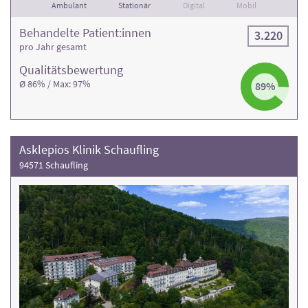
Ambulant
Stationär
Digital
Mobil
Behandelte Patient:innen
3.220
pro Jahr gesamt
Qualitäts­bewertung
Ø 86% / Max: 97%
89%
Asklepios Klinik Schaufling
94571 Schaufling