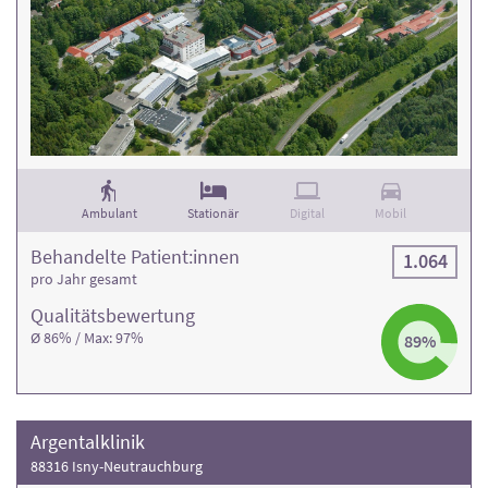
Ambulant
Stationär
Digital
Mobil
Behandelte Patient:innen
1.064
pro Jahr gesamt
Qualitäts­bewertung
Ø 86% / Max: 97%
89%
Argentalklinik
88316 Isny-Neutrauchburg