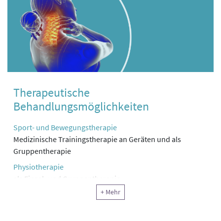
Therapeutische
Behandlungsmöglichkeiten
Sport- und Bewegungstherapie
Medizinische Trainingstherapie an Geräten und als
Gruppentherapie
Physiotherapie
als Einzel- und Gruppentherapie
+ Mehr
Information, Motivation, Schulung
Seminare und Workshops