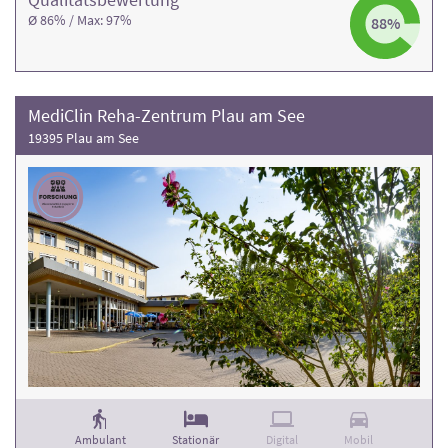
Ø 86% / Max: 97%
88%
MediClin Reha-Zentrum Plau am See
19395 Plau am See
Ambulant
Stationär
Digital
Mobil