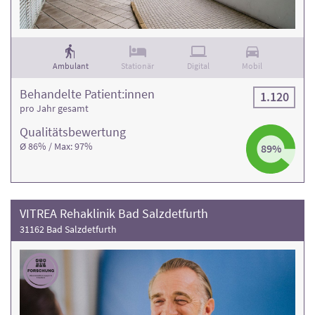
Ambulant
Stationär
Digital
Mobil
Behandelte Patient:innen
1.120
pro Jahr gesamt
Qualitäts­bewertung
Ø 86% / Max: 97%
89%
VITREA Rehaklinik Bad Salzdetfurth
31162 Bad Salzdetfurth