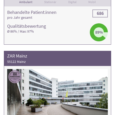
Ambulant
Stationär
Digital
Mobil
Behandelte Patient:innen
686
pro Jahr gesamt
Qualitäts­bewertung
Ø 86% / Max: 97%
89%
ZAR Mainz
55122 Mainz