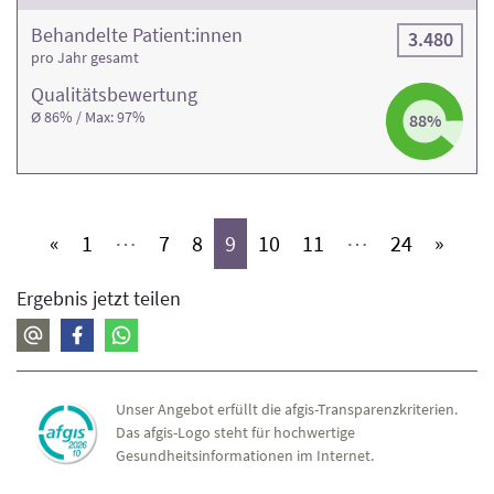
Behandelte Patient:innen
3.480
pro Jahr gesamt
Qualitäts­bewertung
Ø 86% / Max: 97%
88%
(aktiv)
(aktiv)
(aktiv)
(aktiv)
(aktiv)
(aktiv)
(aktiv)
«
1
⋯
7
8
9
10
11
⋯
24
»
Ergebnis jetzt teilen
Unser Angebot erfüllt die afgis-Transparenzkriterien.
Das afgis-Logo steht für hochwertige
Gesundheitsinformationen im Internet.