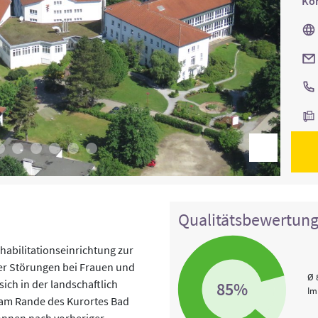
Kon
Qualitätsbewertun
ehabilitationseinrichtung zur
r Störungen bei Frauen und
Ø 
ich in der landschaftlich
85%
Im
am Rande des Kurortes Bad
können nach vorheriger