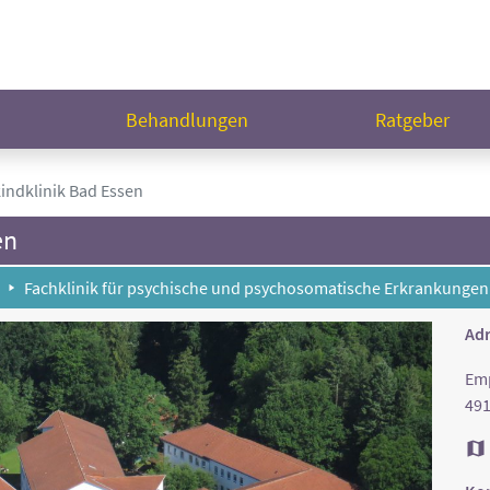
n
Behandlungen
Ratgeber
indklinik Bad Essen
en
Fachklinik für psychische und psychosomatische Erkrankungen
Adr
Em
491