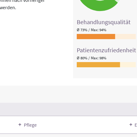
 werden.
Behandlungs­qualität
Ø 73% / Max: 94%
Patienten­zufriedenheit
Ø 80% / Max: 98%
Pflege