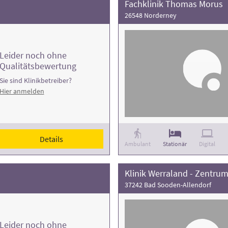
Fachklinik Thomas Morus
26548 Norderney
Leider noch ohne
Qualitätsbewertung
Sie sind Klinikbetreiber?
Hier anmelden
Details
Ambulant
Stationär
Digital
Klinik Werraland - Zentrum
37242 Bad Sooden-Allendorf
Leider noch ohne