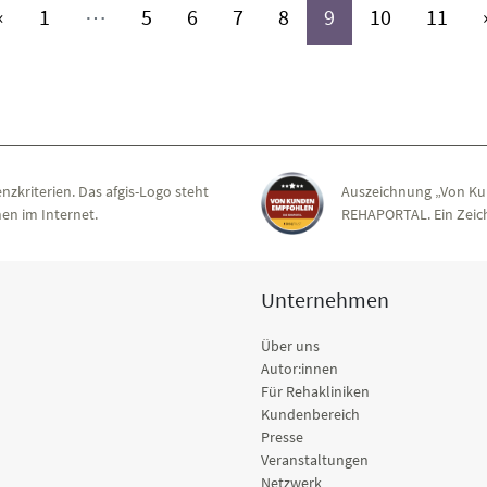
(aktiv)
(aktiv)
(aktiv)
(aktiv)
(aktiv)
(aktiv)
(aktiv)
(akt
«
1
⋯
5
6
7
8
9
10
11
nzkriterien. Das afgis-Logo steht
Auszeichnung „Von Ku
en im Internet.
REHAPORTAL. Ein Zeich
Unternehmen
Über uns
Autor:innen
Für Rehakliniken
Kundenbereich
Presse
Veranstaltungen
Netzwerk