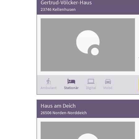
Gertrud-Völcker-Haus
23746 Kellenhusen
Ambulant
Stationär
Digital
Mobil
Haus am Deich
26506 Norden-Norddeich