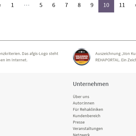
(aktiv)
(aktiv)
(aktiv)
(aktiv)
(aktiv)
(aktiv)
(aktiv)
(akt
«
1
⋯
5
6
7
8
9
10
11
nzkriterien. Das afgis-Logo steht
Auszeichnung „Von Ku
en im Internet.
REHAPORTAL. Ein Zeich
Unternehmen
Über uns
Autor:innen
Für Rehakliniken
Kundenbereich
Presse
Veranstaltungen
Netzwerk