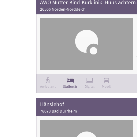
AWO Mutter-Kind-Kurklinik 'Huus achtern 
26506 Norden-Norddeich
Ambulant
Stationär
Digital
Mobil
Hänslehof
78073 Bad Dürrheim