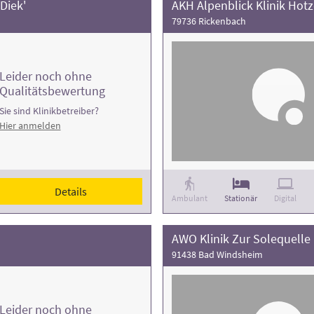
Diek'
AKH Alpenblick Klinik Hot
79736 Rickenbach
Leider noch ohne
Qualitätsbewertung
Sie sind Klinikbetreiber?
Hier anmelden
Details
Ambulant
Stationär
Digital
AWO Klinik Zur Solequelle
91438 Bad Windsheim
Leider noch ohne