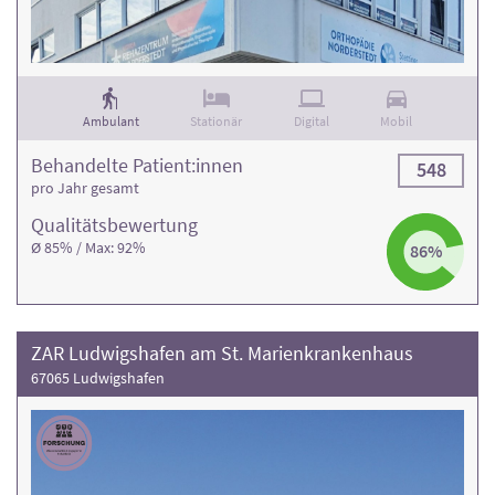
Achten Sie bei Ihrer Auswahl auf die Bewertung der
Rehaklinik und die Anzahl der Behandlungsfälle
. Weitere
Informationen und die Kontaktdaten finden Sie in den
jeweiligen Klinikprofilen.
Ambulant
Stationär
Digital
Mobil
Behandelte Patient:innen
548
pro Jahr gesamt
Qualitäts­bewertung
Ø 85% / Max: 92%
86%
ZAR Ludwigshafen am St. Marienkrankenhaus
67065 Ludwigshafen