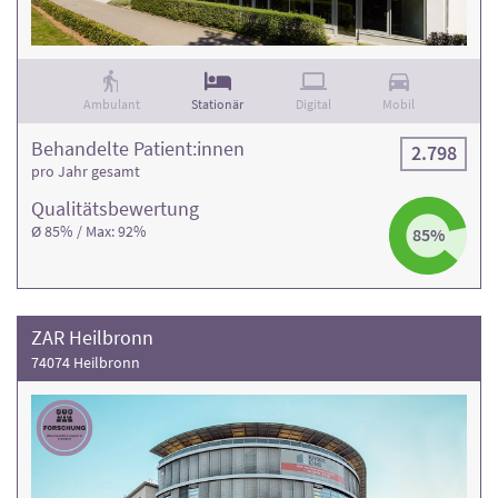
Ambulant
Stationär
Digital
Mobil
Behandelte Patient:innen
2.798
pro Jahr gesamt
Qualitäts­bewertung
Ø 85% / Max: 92%
85%
ZAR Heilbronn
74074 Heilbronn