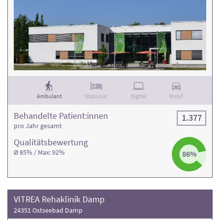
Ambulant
Stationär
Digital
Mobil
Behandelte Patient:innen
1.377
pro Jahr gesamt
Qualitäts­bewertung
Ø 85% / Max: 92%
86%
VITREA Rehaklinik Damp
24351 Ostseebad Damp