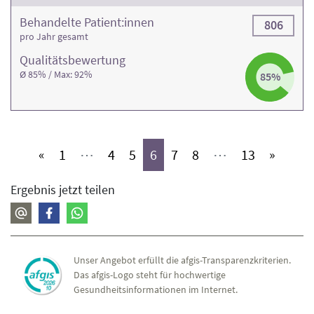
Behandelte Patient:innen
806
pro Jahr gesamt
Qualitäts­bewertung
Ø 85% / Max: 92%
85%
(aktiv)
(aktiv)
(aktiv)
(aktiv)
(aktiv)
(aktiv)
(aktiv)
«
1
⋯
4
5
6
7
8
⋯
13
»
Ergebnis jetzt teilen
Unser Angebot erfüllt die afgis-Transparenzkriterien.
Das afgis-Logo steht für hochwertige
Gesundheitsinformationen im Internet.