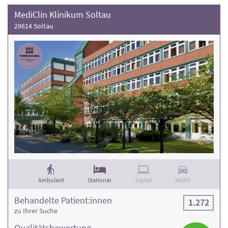
MediClin Klinikum Soltau
29614 Soltau
Ambulant
Stationär
Digital
Mobil
Behandelte Patient:innen
1.272
zu Ihrer Suche
Qualitäts­bewertung