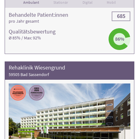
Ambulant
Stationär
Digital
Mobil
Behandelte Patient:innen
685
pro Jahr gesamt
Qualitäts­bewertung
Ø 85% / Max: 92%
86%
Rehaklinik Wiesengrund
59505 Bad Sassendorf