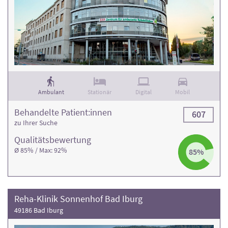
Ambulant
Stationär
Digital
Mobil
Behandelte Patient:innen
607
zu Ihrer Suche
Qualitäts­bewertung
Ø 85% / Max: 92%
85%
Reha-Klinik Sonnenhof Bad Iburg
49186 Bad Iburg