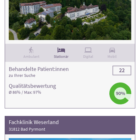
Ambulant
Stationär
Digital
Mobil
Behandelte Patient:innen
22
zu Ihrer Suche
Qualitäts­bewertung
Ø 86% / Max: 97%
90%
Fachklinik Weserland
31812 Bad Pyrmont