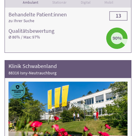
Ambulant
Stationär
Digital
Mobil
Behandelte Patient:innen
13
zu Ihrer Suche
Qualitäts­bewertung
Ø 86% / Max: 97%
90%
Klinik Schwabenland
88316 Isny-Neutrauchburg