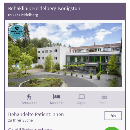
Rehaklinik Heidelberg-Königstuhl
69117 Heidelberg
Ambulant
Stationär
Digital
Mobil
Behandelte Patient:innen
55
zu Ihrer Suche
Qualitäts­bewertung