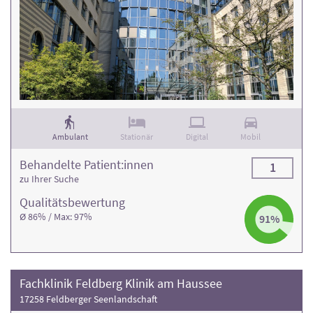
Ambulant
Stationär
Digital
Mobil
Behandelte Patient:innen
1
zu Ihrer Suche
Qualitäts­bewertung
Ø 86% / Max: 97%
91%
Fachklinik Feldberg Klinik am Haussee
17258 Feldberger Seenlandschaft