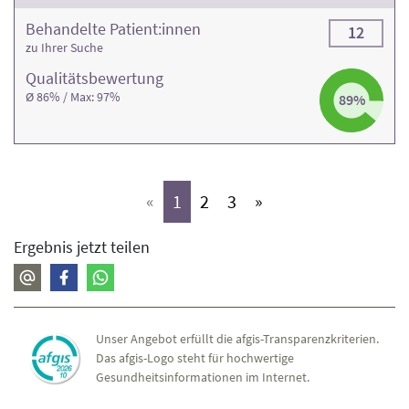
Behandelte Patient:innen
12
zu Ihrer Suche
Qualitäts­bewertung
Ø 86% / Max: 97%
89%
(aktiv)
(aktiv)
(aktiv)
«
1
2
3
»
Ergebnis jetzt teilen
Unser Angebot erfüllt die afgis-Transparenzkriterien.
Das afgis-Logo steht für hochwertige
Gesundheitsinformationen im Internet.