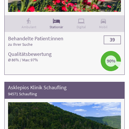
Ambulant
Stationär
Digital
Mobil
Behandelte Patient:innen
39
zu Ihrer Suche
Qualitäts­bewertung
Ø 86% / Max: 97%
90%
Asklepios Klinik Schaufling
94571 Schaufling