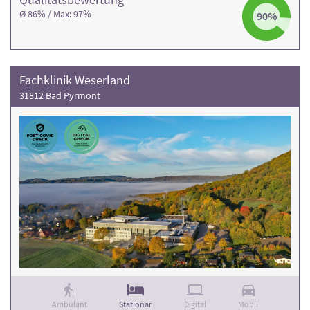
Ø 86% / Max: 97%
90%
Fachklinik Weserland
31812 Bad Pyrmont
Ambulant
Stationär
Digital
Mobil