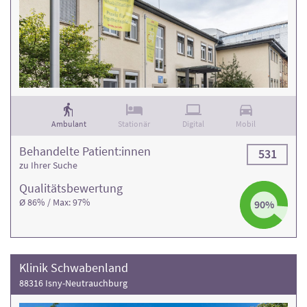
Ambulant
Stationär
Digital
Mobil
Behandelte Patient:innen
531
zu Ihrer Suche
Qualitäts­bewertung
Ø 86% / Max: 97%
90%
Klinik Schwabenland
88316 Isny-Neutrauchburg