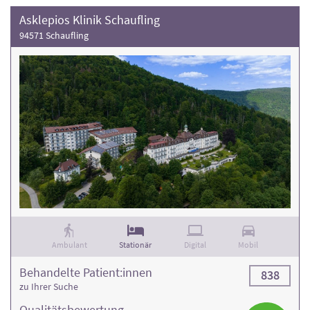
Asklepios Klinik Schaufling
94571 Schaufling
Ambulant
Stationär
Digital
Mobil
Behandelte Patient:innen
838
zu Ihrer Suche
Qualitäts­bewertung