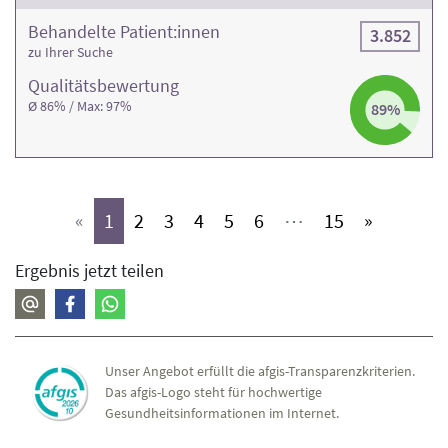
Behandelte Patient:innen
3.852
zu Ihrer Suche
Qualitäts­bewertung
Ø 86% / Max: 97%
89%
(aktiv)
(aktiv)
(aktiv)
(aktiv)
(aktiv)
(aktiv)
(aktiv)
«
1
2
3
4
5
6
⋯
15
»
Ergebnis jetzt teilen
Unser Angebot erfüllt die afgis-Transparenzkriterien.
Das afgis-Logo steht für hochwertige
Gesundheitsinformationen im Internet.