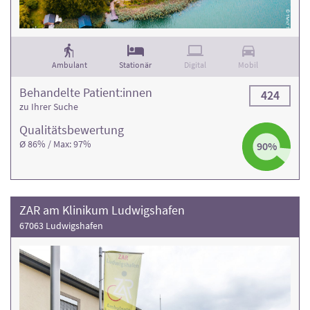
Ambulant
Stationär
Digital
Mobil
Behandelte Patient:innen
424
zu Ihrer Suche
Qualitäts­bewertung
Ø 86% / Max: 97%
90%
ZAR am Klinikum Ludwigshafen
67063 Ludwigshafen