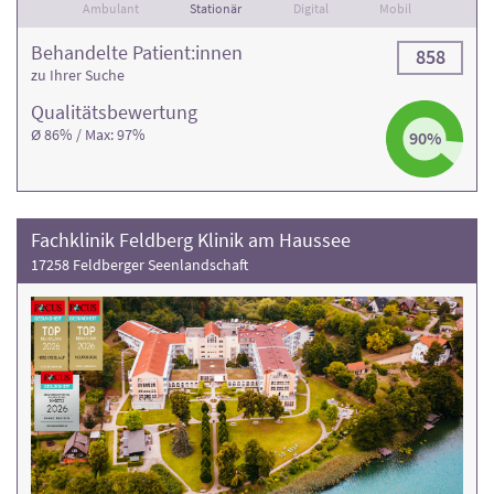
Ambulant
Stationär
Digital
Mobil
Behandelte Patient:innen
858
zu Ihrer Suche
Qualitäts­bewertung
Ø 86% / Max: 97%
90%
Fachklinik Feldberg Klinik am Haussee
17258 Feldberger Seenlandschaft