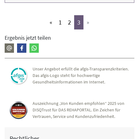
(aktiv)
(aktiv)
(aktiv)
«
1
2
3
»
Ergebnis jetzt teilen
Unser Angebot erfüllt die afgis-Transparenzkriterien.
Das afgis-Logo steht für hochwertige
Gesundheitsinformationen im Internet.
Auszeichnung „Von Kunden empfohlen“ 2025 von
DISQTrust für DAS REHAPORTAL. Ein Zeichen für
Vertrauen, Service und Kundenzufriedenheit.
Rechtliches