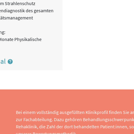
im Strahlenschutz
ndiagnostik des gesamten
litätsmanagement
ng:
Monate Physikalische
nal
Bei einem vollständig ausgefüllten Klinikprofil finden Sie
zur Fachabteilung. Dazu gehören Behandlungsschwerpunk
Rehaklinik, die Zahl der dort behandelten Patient:innen,
unserer
Bewertungsmethodik
.