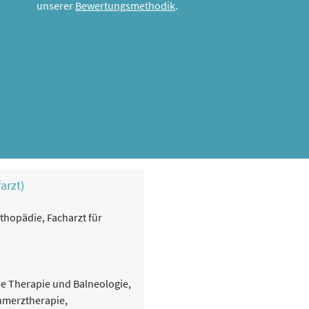
unserer
Bewertungsmethodik
.
arzt)
thopädie, Facharzt für
he Therapie und Balneologie,
hmerztherapie,