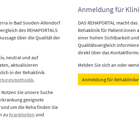
Anmeldung für Klin
erra in Bad Sooden-Allendorf
DAS REHAPORTAL macht das An
svergleich des REHAPORTALS
Rehaklinik für Patient:innen a
 Aussage über die Qualität der
einer hohen Sichtbarkeit und
Qualitätsvergleich informiere
direkt über das Kontaktformu
v, neutral und auf
aten, aktualisieren
Melden Sie sich an oder wende
lich in der Rehaklinik
Anmeldung für Rehaklinik
rtungsmethodik
.
? Nutzen Sie unsere Suche
 Erkrankung geeignete
rund um die Reha finden Sie
en zu
Krankheiten
und