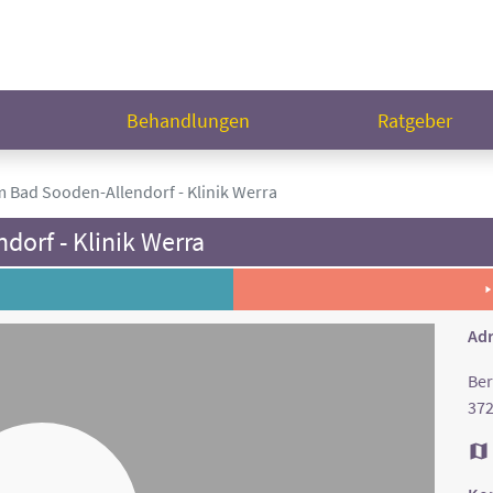
n
Behandlungen
Ratgeber
 Bad Sooden-Allendorf - Klinik Werra
orf - Klinik Werra
Adr
Ber
372