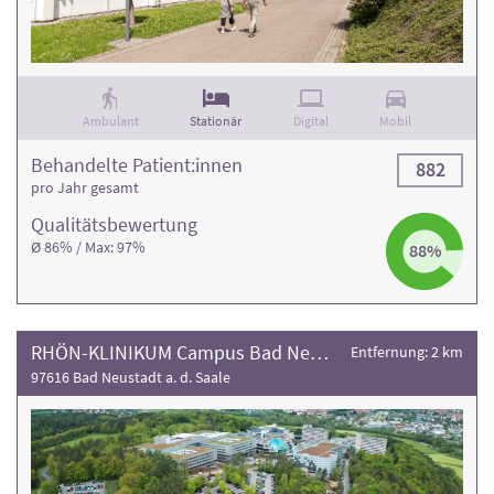
Achten Sie bei Ihrer Auswahl auf die Bewertung der
Rehaklinik und die Anzahl der Behandlungsfälle
.
Ambulant
Stationär
Digital
Mobil
Behandelte Patient:innen
882
pro Jahr gesamt
Qualitäts­bewertung
Ø 86% / Max: 97%
88%
RHÖN-KLINIKUM Campus Bad Neustadt
Entfernung: 2 km
97616 Bad Neustadt a. d. Saale