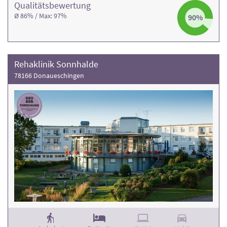
Qualitäts­bewertung
Ø 86% / Max: 97%
90%
Rehaklinik Sonnhalde
78166 Donaueschingen