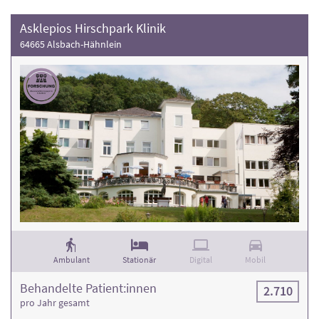
Asklepios Hirschpark Klinik
64665 Alsbach-Hähnlein
Ambulant
Stationär
Digital
Mobil
Behandelte Patient:innen
2.710
pro Jahr gesamt