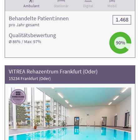
Ambulant
Stationär
Digital
Mobil
Behandelte Patient:innen
1.468
pro Jahr gesamt
Qualitäts­bewertung
Ø 86% / Max: 97%
90%
VITREA Rehazentrum Frankfurt (Oder)
15234 Frankfurt (Oder)