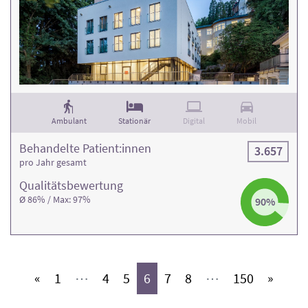
Ambulant
Stationär
Digital
Mobil
Behandelte Patient:innen
3.657
pro Jahr gesamt
Qualitäts­bewertung
Ø 86% / Max: 97%
90%
(aktiv)
(aktiv)
(aktiv)
(aktiv)
(aktiv)
(aktiv)
(aktiv)
«
1
⋯
4
5
6
7
8
⋯
150
»