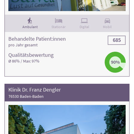
Ambulant
Stationär
Digital
Mobil
Behandelte Patient:innen
685
pro Jahr gesamt
Qualitäts­bewertung
Ø 86% / Max: 97%
90%
Klinik Dr. Franz Dengler
76530 Baden-Baden