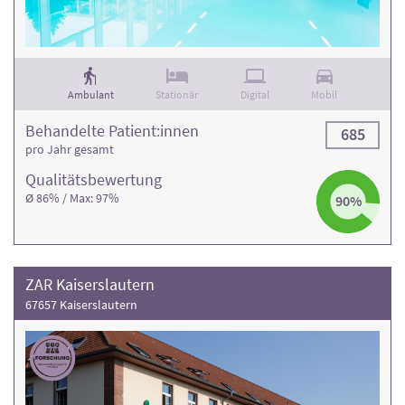
Ambulant
Stationär
Digital
Mobil
Behandelte Patient:innen
685
pro Jahr gesamt
Qualitäts­bewertung
Ø 86% / Max: 97%
90%
ZAR Kaiserslautern
67657 Kaiserslautern