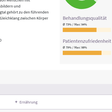
sbildern und
gtal gehört zu den führenden
Behandlungs­qualität
n Gleichklang zwischen Körper
Ø 73% / Max: 94%
0
Patienten­zufriedenheit
Ø 79% / Max: 98%
Ernährung