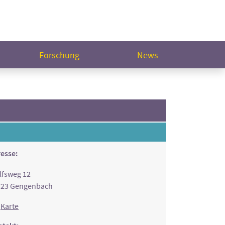
Forschung
News
esse:
fsweg 12
723 Gengenbach
Karte