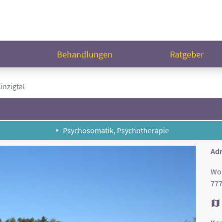
n
Behandlungen
Ratgeber
inzigtal
Psychosomatik, Psychotherapie
Adr
Wol
77