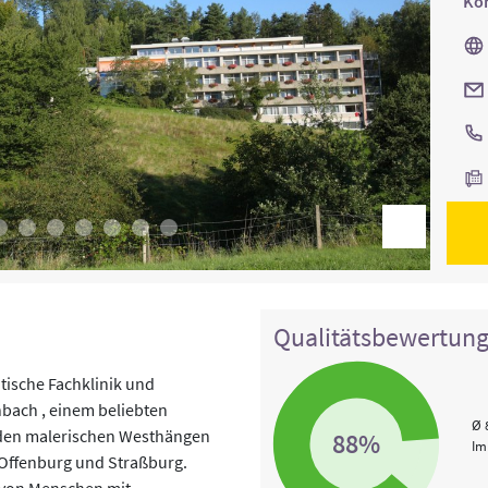
Kon
Qualitätsbewertun
atische Fachklinik und
nbach , einem beliebten
Ø 
 den malerischen Westhängen
88%
Im
 Offenburg und Straßburg.
g von Menschen mit