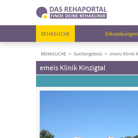
REHASUCHE
Erkrankunge
REHASUCHE
Suchergebnis
emeis Klinik K
emeis Klinik Kinzigtal