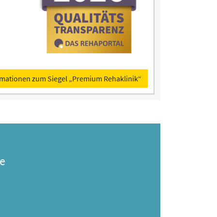
rmationen zum Siegel „Premium Rehaklinik“
e