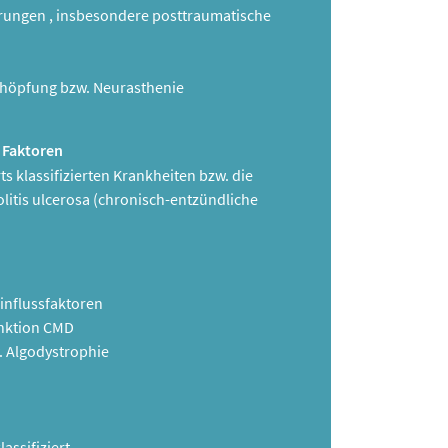
rungen , insbesondere posttraumatische
schöpfung bzw. Neurasthenie
 Faktoren
s klassifizierten Krankheiten bzw. die
olitis ulcerosa (chronisch-entzündliche
influssfaktoren
unktion CMD
. Algodystrophie
assifiziert