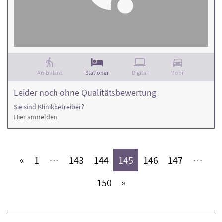
Ambulant
Stationär
Digital
Mobil
Leider noch ohne Qualitätsbewertung
Sie sind Klinikbetreiber?
Hier anmelden
(aktiv)
(aktiv)
(aktiv)
(aktiv)
(aktiv)
(aktiv)
«
1
⋯
143
144
145
146
147
⋯
(aktiv)
150
»