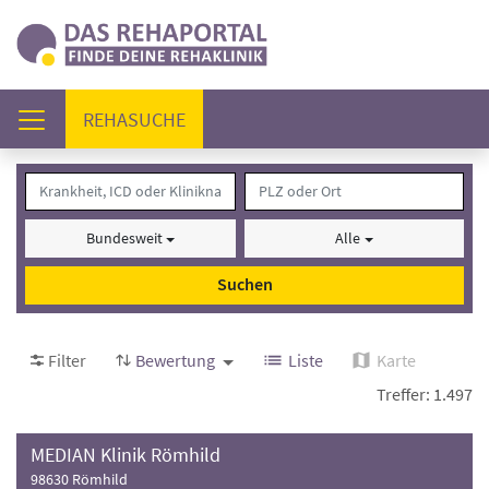
(AKTUELL)
REHASUCHE
Bundesweit
Alle
Suchen
Filter
Bewertung
Liste
Karte
Treffer: 1.497
MEDIAN Klinik Römhild
98630 Römhild