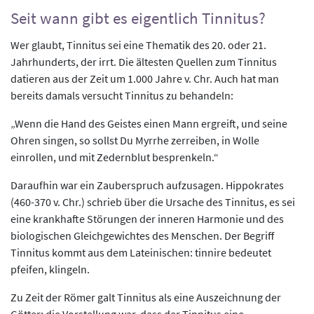
Seit wann gibt es eigentlich Tinnitus?
Wer glaubt, Tinnitus sei eine Thematik des 20. oder 21.
Jahrhunderts, der irrt. Die ältesten Quellen zum Tinnitus
datieren aus der Zeit um 1.000 Jahre v. Chr. Auch hat man
bereits damals versucht Tinnitus zu behandeln:
„Wenn die Hand des Geistes einen Mann ergreift, und seine
Ohren singen, so sollst Du Myrrhe zerreiben, in Wolle
einrollen, und mit Zedernblut besprenkeln.“
Daraufhin war ein Zauberspruch aufzusagen. Hippokrates
(460-370 v. Chr.) schrieb über die Ursache des Tinnitus, es sei
eine krankhafte Störungen der inneren Harmonie und des
biologischen Gleichgewichtes des Menschen. Der Begriff
Tinnitus kommt aus dem Lateinischen: tinnire bedeutet
pfeifen, klingeln.
Zu Zeit der Römer galt Tinnitus als eine Auszeichnung der
Götter: die Vorstellung war, dass der Tinnitus eine