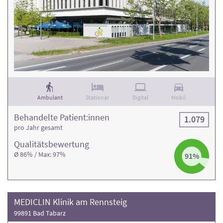
Ambulant
Stationär
Digital
Mobil
Behandelte Patient:innen
1.079
pro Jahr gesamt
Qualitäts­bewertung
Ø 86% / Max: 97%
91%
MEDICLIN Klinik am Rennsteig
99891 Bad Tabarz