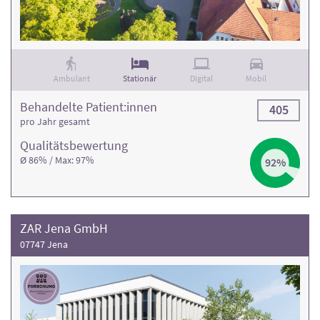
Ambulant
Stationär
Digital
Mobil
Behandelte Patient:innen
405
pro Jahr gesamt
Qualitäts­bewertung
Ø 86% / Max: 97%
92%
ZAR Jena GmbH
07747 Jena