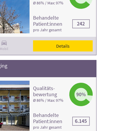
Ø 86% / Max: 97%
Behandelte
242
Patient:innen
pro Jahr gesamt
Details
Mobil
ing
Qualitäts­
bewertung
90%
Ø 86% / Max: 97%
Behandelte
6.145
Patient:innen
pro Jahr gesamt