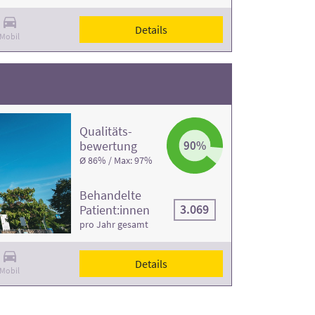
Details
Mobil
Qualitäts­
bewertung
90%
Ø 86% / Max: 97%
Behandelte
3.069
Patient:innen
pro Jahr gesamt
Details
Mobil