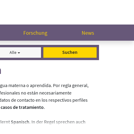
Forschung
News
Suchen
Alle
h
ua materna o aprendida. Por regla general,
ofesionales no están necesariamente
datos de contacto en los respectivos perfiles
de casos de tratamiento
.
elernt
Spanisch
. In der Regel sprechen auch
ht zwingend verfügbar. Weitere Informationen