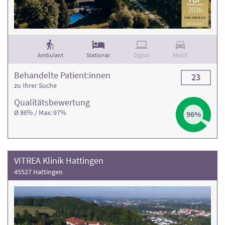
die Bewertung der Rehaklinik und die Anzahl der
Behandlungsfälle
. Weitere Informationen und die
Kontaktdaten finden Sie in den jeweiligen Klinikprofilen.
Ambulant
Stationär
Digital
Mobil
Behandelte Patient:innen
23
zu Ihrer Suche
Qualitäts­bewertung
Ø 86% / Max: 97%
96%
VITREA Klinik Hattingen
45527 Hattingen