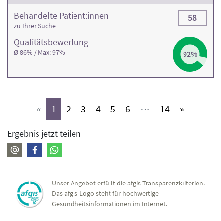
Behandelte Patient:innen
58
zu Ihrer Suche
Qualitäts­bewertung
Ø 86% / Max: 97%
92%
(aktiv)
(aktiv)
(aktiv)
(aktiv)
(aktiv)
(aktiv)
(aktiv)
«
1
2
3
4
5
6
⋯
14
»
Ergebnis jetzt teilen
Unser Angebot erfüllt die afgis-Transparenzkriterien.
Das afgis-Logo steht für hochwertige
Gesundheitsinformationen im Internet.