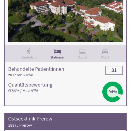
Ambulant
Stationär
Digital
Mobil
Behandelte Patient:innen
31
zu Ihrer Suche
Qualitäts­bewertung
Ø 86% / Max: 97%
94%
Ostseeklinik Prerow
18375 Prerow