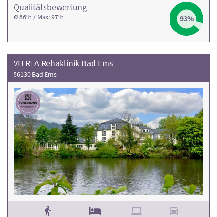
Qualitäts­bewertung
Ø 86% / Max: 97%
93%
VITREA Rehaklinik Bad Ems
56130 Bad Ems