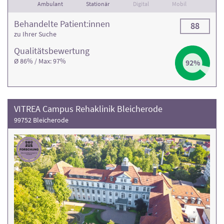
Ambulant
Stationär
Digital
Mobil
Behandelte Patient:innen
88
zu Ihrer Suche
Qualitäts­bewertung
Ø 86% / Max: 97%
92%
VITREA Campus Rehaklinik Bleicherode
99752 Bleicherode