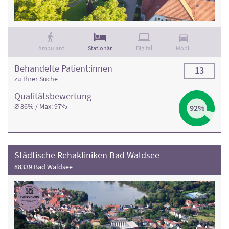
Ambulant
Stationär
Digital
Mobil
Behandelte Patient:innen
13
zu Ihrer Suche
Qualitäts­bewertung
Ø 86% / Max: 97%
92%
Städtische Rehakliniken Bad Waldsee
88339 Bad Waldsee