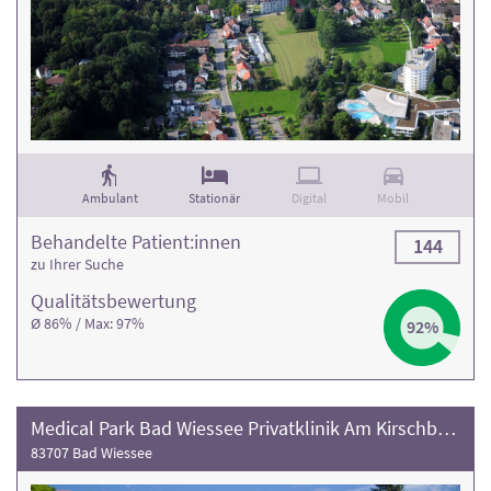
Ambulant
Stationär
Digital
Mobil
Behandelte Patient:innen
144
zu Ihrer Suche
Qualitäts­bewertung
Ø 86% / Max: 97%
92%
Medical Park Bad Wiessee Privatklinik Am Kirschbaumhügel
83707 Bad Wiessee