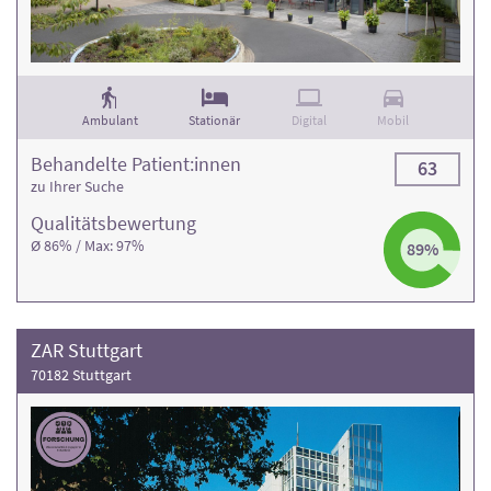
Ambulant
Stationär
Digital
Mobil
Behandelte Patient:innen
63
zu Ihrer Suche
Qualitäts­bewertung
Ø 86% / Max: 97%
89%
ZAR Stuttgart
70182 Stuttgart