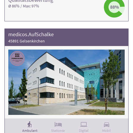
Ø 86% / Max: 97%
88%
medicos.AufSchalke
45891 Gelsenkirchen
Ambulant
Stationär
Digital
Mobil