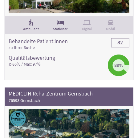
Ambulant
Stationär
Digital
Mobil
Behandelte Patient:innen
82
zu Ihrer Suche
Qualitäts­bewertung
Ø 86% / Max: 97%
89%
MEDICLIN Reha-Zentrum Gernsbach
76593 Gernsbach