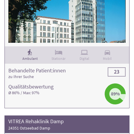
Ambulant
Stationär
Digital
Mobil
Behandelte Patient:innen
23
zu Ihrer Suche
Qualitäts­bewertung
Ø 86% / Max: 97%
89%
VITREA Rehaklinik Damp
24351 Ostseebad Damp