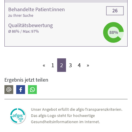
Behandelte Patient:innen
26
zu Ihrer Suche
Qualitäts­bewertung
Ø 86% / Max: 97%
88%
(aktiv)
(aktiv)
(aktiv)
(aktiv)
«
1
2
3
4
»
Ergebnis jetzt teilen
Unser Angebot erfüllt die afgis-Transparenzkriterien.
Das afgis-Logo steht für hochwertige
Gesundheitsinformationen im Internet.