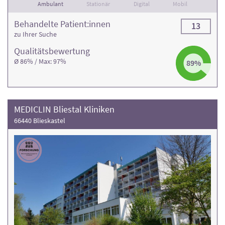
Ambulant
Stationär
Digital
Mobil
Behandelte Patient:innen
13
zu Ihrer Suche
Qualitäts­bewertung
Ø 86% / Max: 97%
89%
MEDICLIN Bliestal Kliniken
66440 Blieskastel