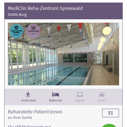
MediClin Reha-Zentrum Spreewald
03096 Burg
Ambulant
Stationär
Digital
Mobil
Behandelte Patient:innen
51
zu Ihrer Suche
Qualitäts­bewertung