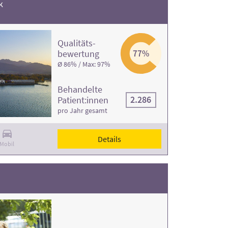
k
Qualitäts­
bewertung
77%
Ø 86% / Max: 97%
Behandelte
2.286
Patient:innen
pro Jahr gesamt
Details
Mobil