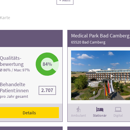
+ Mehr
Karte
Medical Park Bad Camberg
65520 Bad Camberg
Qualitäts­
bewertung
84%
Ø 86% / Max: 97%
Behandelte
2.707
Patient:innen
pro Jahr gesamt
Details
Ambulant
Stationär
Digital