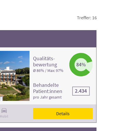
Treffer: 16
Qualitäts­
bewertung
84%
Ø 86% / Max: 97%
Behandelte
2.434
Patient:innen
pro Jahr gesamt
Details
Mobil