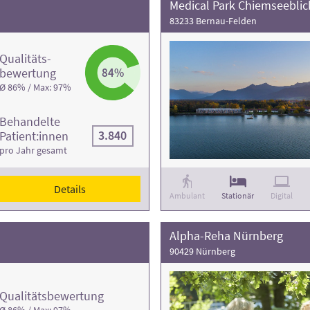
Medical Park Chiemseeblic
83233 Bernau-Felden
Qualitäts­
bewertung
84%
Ø 86% / Max: 97%
Behandelte
3.840
Patient:innen
pro Jahr gesamt
Details
Ambulant
Stationär
Digital
Alpha-Reha Nürnberg
90429 Nürnberg
Qualitäts­bewertung
Ø 86% / Max: 97%