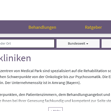
n
Behandlungen
Ratgeber
Bundesweit
kliniken
ntren von Medical Park sind spezialisiert auf die Rehabilitation s
chen Schwerpunkte von der Onkologie bis zur Psychosomatik. Die Ei
in. Der Unternehmenssitz ist in Amrang (Bayern).
werpunkten, den Patientenzimmern, dem Behandlungsangebot und d
die Ihnen bei Ihrer Genesung fachkundig und kompetent zur Seite st