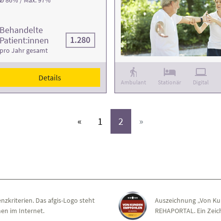
Behandelte
1.280
Patient:innen
pro Jahr gesamt
Details
Ambulant
Stationär
Digital
(aktiv)
(aktiv)
«
1
2
»
nzkriterien. Das afgis-Logo steht
Auszeichnung „Von Ku
en im Internet.
REHAPORTAL. Ein Zeich