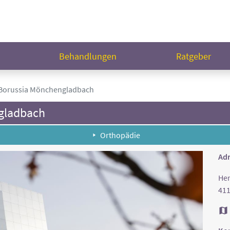
n
Behandlungen
Ratgeber
 Borussia Mönchengladbach
gladbach
Orthopädie
Adr
Hen
41