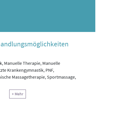
handlungsmöglichkeiten
, Manuelle Therapie, Manuelle
zte Krankengymnastik, PNF,
nische Massagetherapie, Sportmassage,
ie
+ Mehr
ie, Medizinisches Aufbautraining, Return-to-
 Isokinetisches Training, Pilates, Funktions- &
otorisches Training