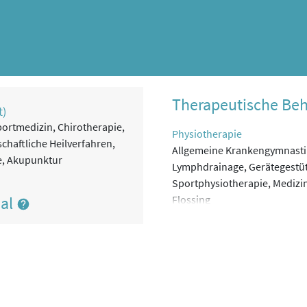
Therapeutische Be
t)
portmedizin, Chirotherapie,
Physiotherapie
chaftliche Heilverfahren,
Allgemeine Krankengymnastik
e, Akupunktur
Lymphdrainage, Gerätegestüt
Sportphysiotherapie, Medizi
nal
Flossing
Sport- und Bewegungstherap
Medizinische Trainingstherap
Competition, Return-to-Sport,
Leistungsdiagnostik, Sensom
Physikalische Therapie