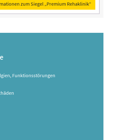
rmationen zum Siegel „Premium Rehaklinik“
e
lgien, Funktionsstörungen
schäden