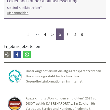
Leider noch ohne Qualitätsbewertung
Sie sind Klinikbetreiber?
Hier anmelden
(aktiv)
(aktiv)
(aktiv)
(aktiv)
(aktiv)
(aktiv)
(aktiv)
«
1
⋯
4
5
6
7
8
9
»
Ergebnis jetzt teilen
Unser Angebot erfüllt die afgis-Transparenzkriterien.
Das afgis-Logo steht für hochwertige
Gesundheitsinformationen im Internet.
Auszeichnung „Von Kunden empfohlen“ 2025 von
DISQTrust für DAS REHAPORTAL. Ein Zeichen für
Vertrauen, Service und Kundenzufriedenheit.