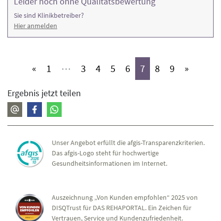
Leider noch ohne Qualitätsbewertung
Sie sind Klinikbetreiber?
Hier anmelden
(aktiv)
(aktiv)
(aktiv)
(aktiv)
(aktiv)
(aktiv)
(aktiv)
(aktiv)
«
1
⋯
3
4
5
6
7
8
9
»
Ergebnis jetzt teilen
Unser Angebot erfüllt die afgis-Transparenzkriterien.
Das afgis-Logo steht für hochwertige
Gesundheitsinformationen im Internet.
Auszeichnung „Von Kunden empfohlen“ 2025 von
DISQTrust für DAS REHAPORTAL. Ein Zeichen für
Vertrauen, Service und Kundenzufriedenheit.