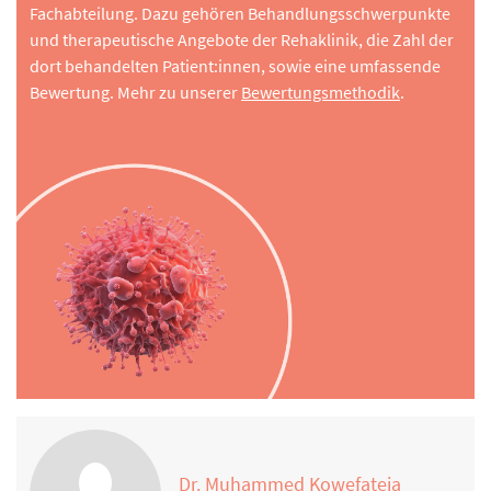
Fachabteilung. Dazu gehören Behandlungsschwerpunkte
und therapeutische Angebote der Rehaklinik, die Zahl der
dort behandelten Patient:innen, sowie eine umfassende
Bewertung. Mehr zu unserer
Bewertungsmethodik
.
Dr. Muhammed Kowefateia