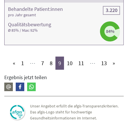
Behandelte Patient:innen
3.220
pro Jahr gesamt
Qualitäts­bewertung
Ø 85% / Max: 92%
84%
(aktiv)
(aktiv)
(aktiv)
(aktiv)
(aktiv)
(aktiv)
(aktiv)
«
1
⋯
7
8
9
10
11
⋯
13
»
Ergebnis jetzt teilen
Unser Angebot erfüllt die afgis-Transparenzkriterien.
Das afgis-Logo steht für hochwertige
Gesundheitsinformationen im Internet.