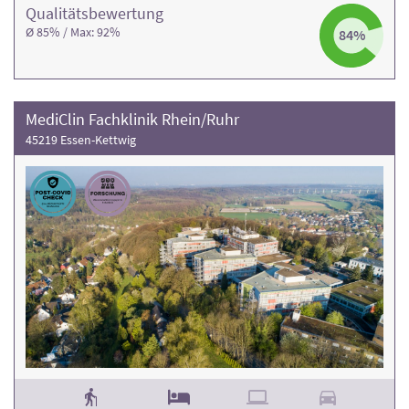
Qualitäts­bewertung
Ø 85% / Max: 92%
84%
MediClin Fachklinik Rhein/Ruhr
45219 Essen-Kettwig