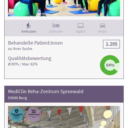
Achten Sie bei Ihrer Auswahl auf die Bewertung der
Rehaklinik und die Anzahl der Behandlungsfälle
. Weitere
Informationen und die Kontaktdaten finden Sie in den
jeweiligen Klinikprofilen.
Ambulant
Stationär
Digital
Mobil
Behandelte Patient:innen
1.295
zu Ihrer Suche
Qualitäts­bewertung
Ø 85% / Max: 92%
84%
MediClin Reha-Zentrum Spreewald
03096 Burg