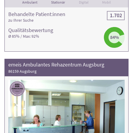
Ambulant
Stationär
Digital
Mobil
Behandelte Patient:innen
1.702
zu Ihrer Suche
Qualitäts­bewertung
Ø 85% / Max: 92%
84%
emeis Ambulantes Rehazentrum Augsburg
86159 Augsburg