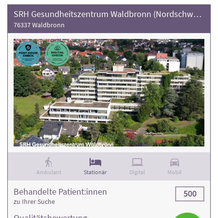
SRH Gesundheitszentrum Waldbronn (Nordschwarzwald)
76337 Waldbronn
Ambulant
Stationär
Digital
Mobil
Behandelte Patient:innen
500
zu Ihrer Suche
Qualitäts­bewertung