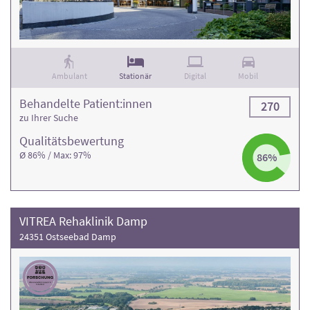
Ambulant
Stationär
Digital
Mobil
Behandelte Patient:innen
270
zu Ihrer Suche
Qualitäts­bewertung
Ø 86% / Max: 97%
86%
VITREA Rehaklinik Damp
24351 Ostseebad Damp