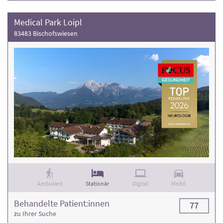
Medical Park Loipl
83483 Bischofswiesen
Ambulant
Stationär
Digital
Mobil
Behandelte Patient:innen
77
zu Ihrer Suche