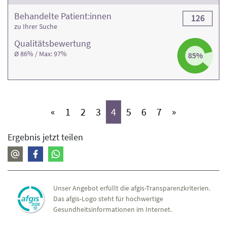
Behandelte Patient:innen
126
zu Ihrer Suche
Qualitäts­bewertung
Ø 86% / Max: 97%
85%
(aktiv)
(aktiv)
(aktiv)
(aktiv)
(aktiv)
(aktiv)
(aktiv)
«
1
2
3
4
5
6
7
»
Ergebnis jetzt teilen
Unser Angebot erfüllt die afgis-Transparenzkriterien.
Das afgis-Logo steht für hochwertige
Gesundheitsinformationen im Internet.