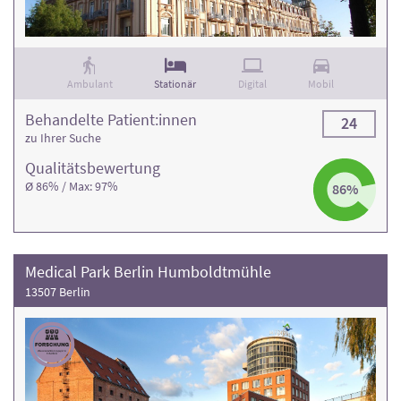
Ambulant
Stationär
Digital
Mobil
Behandelte Patient:innen
24
zu Ihrer Suche
Qualitäts­bewertung
Ø 86% / Max: 97%
86%
Medical Park Berlin Humboldtmühle
13507 Berlin