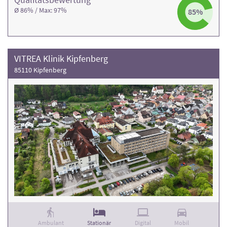
Ø 86% / Max: 97%
85%
VITREA Klinik Kipfenberg
85110 Kipfenberg
Ambulant
Stationär
Digital
Mobil