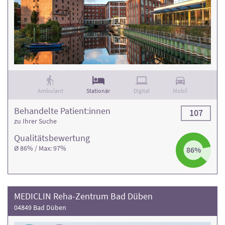
Ambulant
Stationär
Digital
Mobil
Behandelte Patient:innen
107
zu Ihrer Suche
Qualitäts­bewertung
Ø 86% / Max: 97%
86%
MEDICLIN Reha-Zentrum Bad Düben
04849 Bad Düben