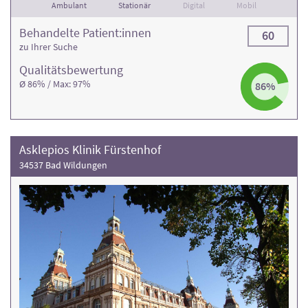
Ambulant
Stationär
Digital
Mobil
Behandelte Patient:innen
60
zu Ihrer Suche
Qualitäts­bewertung
Ø 86% / Max: 97%
86%
Asklepios Klinik Fürstenhof
34537 Bad Wildungen