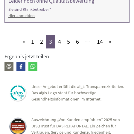
Leider noch ohne Qualitätsbewertung
Sie sind Klinikbetreiber?
Hier anmelden
(aktiv)
(aktiv)
(aktiv)
(aktiv)
(aktiv)
(aktiv)
(aktiv)
«
1
2
3
4
5
6
⋯
14
»
Ergebnis jetzt teilen
Unser Angebot erfüllt die afgis-Transparenzkriterien.
Das afgis-Logo steht für hochwertige
Gesundheitsinformationen im Internet.
Auszeichnung „Von Kunden empfohlen“ 2025 von
DISQTrust für DAS REHAPORTAL. Ein Zeichen für
Vertrauen, Service und Kundenzufriedenheit.