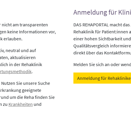
Anmeldung für Klin
er nicht am transparenten
DAS REHAPORTAL macht das An
egen keine Informationen vor,
Rehaklinik für Patient:innen a
ik erlauben.
einer hohen Sichtbarkeit und
Qualitätsvergleich informiere
v, neutral und auf
direkt über das Kontaktformu
aten, aktualisieren
lich in der Rehaklinik
Melden Sie sich an oder wende
rtungsmethodik
.
Anmeldung für Rehaklinik
? Nutzen Sie unsere Suche
 Erkrankung geeignete
rund um die Reha finden Sie
en zu
Krankheiten
und