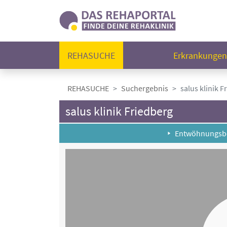
REHASUCHE
Erkrankunge
REHASUCHE
Suchergebnis
salus klinik F
salus klinik Friedberg
Entwöhnungsb