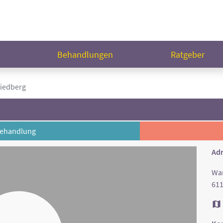
n
Behandlungen
Ratgeber
riedberg
ehandlung
Adr
War
611