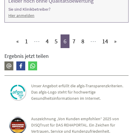
Leider noch ohne Qualitätsbewertung
Sie sind Klinikbetreiber?
Hier anmelden
(aktiv)
(aktiv)
(aktiv)
(aktiv)
(aktiv)
(aktiv)
(aktiv)
«
1
⋯
4
5
6
7
8
⋯
14
»
Ergebnis jetzt teilen
Unser Angebot erfüllt die afgis-Transparenzkriterien.
Das afgis-Logo steht für hochwertige
Gesundheitsinformationen im Internet.
Auszeichnung „Von Kunden empfohlen“ 2025 von
DISQTrust für DAS REHAPORTAL. Ein Zeichen für
Vertrauen, Service und Kundenzufriedenheit.