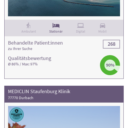
Ambulant
Stationär
Digital
Mobil
Behandelte Patient:innen
268
zu Ihrer Suche
Qualitäts­bewertung
Ø 86% / Max: 97%
90%
MEDICLIN Staufenburg Klinik
77770 Durbach