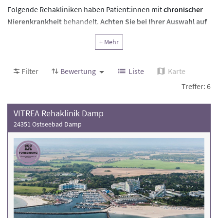
Folgende Rehakliniken haben Patient:innen mit
chronischer
Nierenkrankheit
behandelt.
Achten Sie bei Ihrer Auswahl auf
die Bewertung der Rehaklinik und die Anzahl der
+ Mehr
Behandlungsfälle
. Weitere Informationen und die
Kontaktdaten finden Sie in den jeweiligen Klinikprofilen.
Filter
Bewertung
Liste
Karte
Treffer: 6
VITREA Rehaklinik Damp
24351 Ostseebad Damp