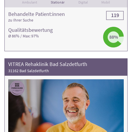
Ambulant
Stationär
Digital
Mobil
Behandelte Patient:innen
119
zu Ihrer Suche
Qualitäts­bewertung
Ø 86% / Max: 97%
88%
VITREA Rehaklinik Bad Salzdetfurth
31162 Bad Salzdetfurth