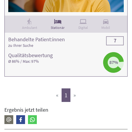
Ambulant
Stationär
Digital
Mobil
Behandelte Patient:innen
7
zu Ihrer Suche
Qualitäts­bewertung
Ø 86% / Max: 97%
87%
(aktiv)
«
1
»
Ergebnis jetzt teilen