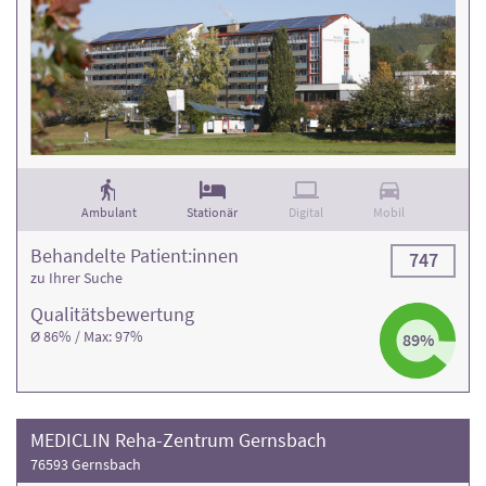
Ambulant
Stationär
Digital
Mobil
Behandelte Patient:innen
747
zu Ihrer Suche
Qualitäts­bewertung
Ø 86% / Max: 97%
89%
MEDICLIN Reha-Zentrum Gernsbach
76593 Gernsbach