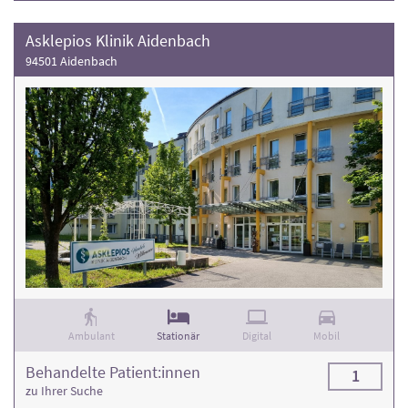
Asklepios Klinik Aidenbach
94501 Aidenbach
Ambulant
Stationär
Digital
Mobil
Behandelte Patient:innen
1
zu Ihrer Suche