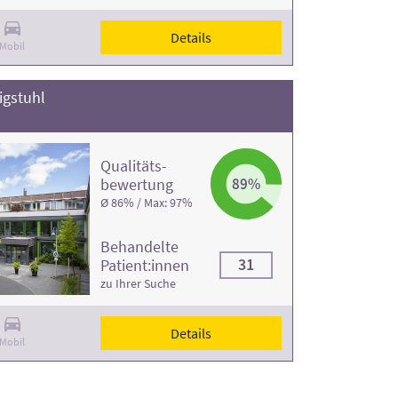
Details
Mobil
igstuhl
Qualitäts­
bewertung
89%
Ø 86% / Max: 97%
Behandelte
31
Patient:innen
zu Ihrer Suche
Details
Mobil