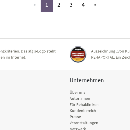
(aktiv)
(aktiv)
(aktiv)
(aktiv)
«
1
2
3
4
»
nzkriterien. Das afgis-Logo steht
Auszeichnung „Von Ku
en im Internet.
REHAPORTAL. Ein Zeich
Unternehmen
Über uns
Autor:innen
Für Rehakliniken
Kundenbereich
Presse
Veranstaltungen
Netzwerk