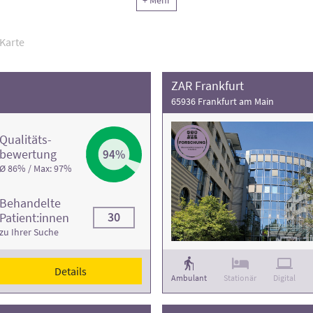
+ Mehr
Karte
ZAR Frankfurt
65936 Frankfurt am Main
Qualitäts­
bewertung
94%
Ø 86% / Max: 97%
Behandelte
30
Patient:innen
zu Ihrer Suche
Details
Ambulant
Stationär
Digital