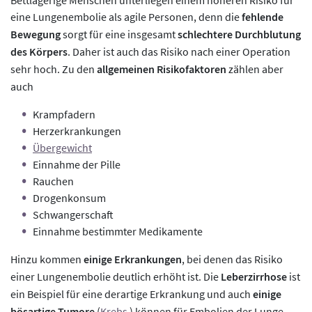
Bettlägerige Menschen unterliegen einem höheren Risiko für
eine Lungenembolie als agile Personen, denn die
fehlende
Bewegung
sorgt für eine insgesamt
schlechtere Durchblutung
des Körpers
. Daher ist auch das Risiko nach einer Operation
sehr hoch. Zu den
allgemeinen Risikofaktoren
zählen aber
auch
Krampfadern
Herzerkrankungen
Übergewicht
Einnahme der Pille
Rauchen
Drogenkonsum
Schwangerschaft
Einnahme bestimmter Medikamente
Hinzu kommen
einige Erkrankungen
, bei denen das Risiko
einer Lungenembolie deutlich erhöht ist. Die
Leberzirrhose
ist
ein Beispiel für eine derartige Erkrankung und auch
einige
bösartige Tumore
(
Krebs
) können für Embolien der Lunge