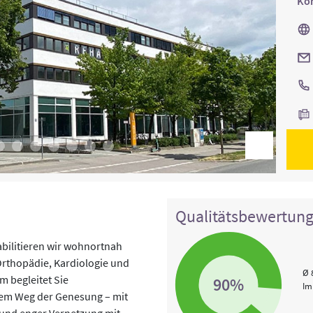
Kon
Qualitätsbewertun
bilitieren wir wohnortnah
Orthopädie, Kardiologie und
Ø 
m begleitet Sie
90%
Im
hrem Weg der Genesung – mit
 und enger Vernetzung mit