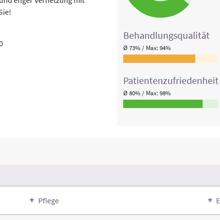
Sie!
Behandlungs­qualität
0
Ø 73% / Max: 94%
Patienten­zufriedenheit
Ø 80% / Max: 98%
Pflege