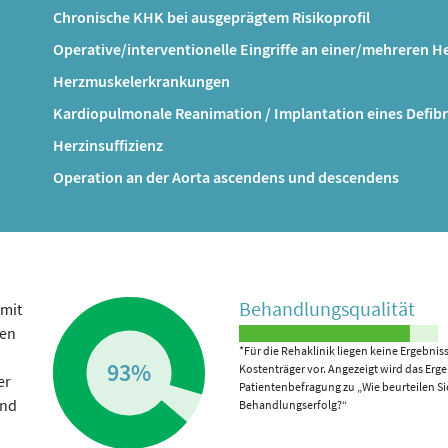
Chronische KHK bei ausgeprägtem Risikoprofil
Operative/interventionelle Eingriffe an einer/mehreren 
Herzmuskelerkrankungen
Kardiopulmonale Reanimation / Implantation eines Defibri
Herzinsuffizienz
Operation an der Aorta ascendens und descendens
Behandlungs­qualität
mit
ben
*Für die Rehaklinik liegen keine Ergebnis
93%
Kostenträger vor. Angezeigt wird das Erge
er
Patientenbefragung zu „Wie beurteilen Si
ind
Behandlungserfolg?“