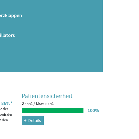
Herzklappen
llators
Patienten­sicherheit
86%*
Ø 99% / Max: 100%
se der
100%
bnis der
e den
Details