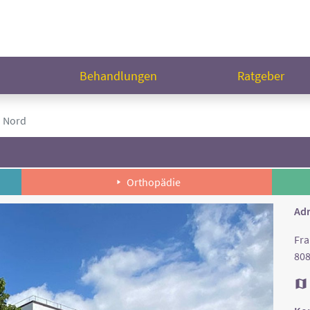
n
Behandlungen
Ratgeber
 Nord
Orthopädie
Adr
Fra
80