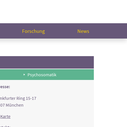
Forschung
News
Psychosomatik
esse:
nkfurter Ring 15-17
807 München
Karte