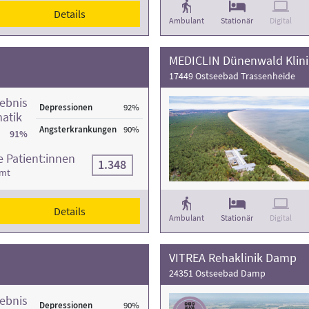
Details
Ambulant
Stationär
Digital
MEDICLIN Dünenwald Klini
17449 Ostseebad Trassenheide
ebnis
Depressionen
92%
atik
Angsterkrankungen
90%
91%
 Patient:innen
1.348
amt
Details
Ambulant
Stationär
Digital
VITREA Rehaklinik Damp
24351 Ostseebad Damp
ebnis
Depressionen
90%