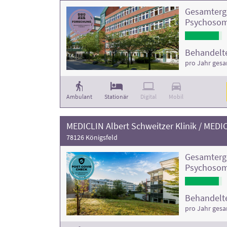
Gesamterg
Psychosom
Behandelte
pro Jahr ges
Ambulant
Stationär
Digital
Mobil
MEDICLIN Albert Schweitzer Klinik / MEDIC
78126 Königsfeld
Gesamterg
Psychosom
Behandelte
pro Jahr ges