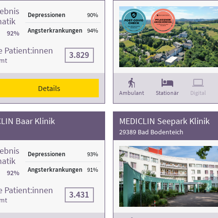
ebnis
Depressionen
90%
atik
Angsterkrankungen
94%
92%
 Patient:innen
3.829
amt
Details
Ambulant
Stationär
Digital
LIN Baar Klinik
MEDICLIN Seepark Klinik
29389 Bad Bodenteich
ebnis
Depressionen
93%
atik
Angsterkrankungen
91%
92%
 Patient:innen
3.431
amt