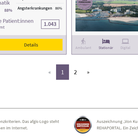
atik
Angsterkrankungen
86%
88%
 Patient:innen
1.043
amt
Details
Ambulant
Stationär
Digital
(aktiv)
(aktiv)
«
1
2
»
nzkriterien. Das afgis-Logo steht
Auszeichnung „Von Ku
en im Internet.
REHAPORTAL. Ein Zeich