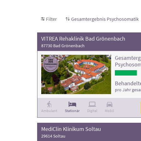
Filter
Gesamtergebnis Psychosomatik
VITREA Rehaklinik Bad Grönenbach
87730 Bad Grönenbach
Gesamterg
Psychosom
Behandelte
pro Jahr ges
Ambulant
Stationär
Digital
Mobil
MediClin Klinikum Soltau
29614 Soltau