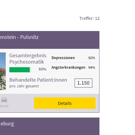
Treffer: 12
nstein - Pulsnitz
Gesamtergebnis
Depressionen
92%
Psychosomatik
Angsterkrankungen
94%
93%
Behandelte Patient:innen
1.150
pro Jahr gesamt
Details
Mobil
leburg