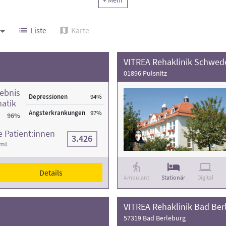
+ Mehr
Liste
Karte
VITREA Rehaklinik Schwede
01896 Pulsnitz
ebnis
Depressionen
94%
atik
Angsterkrankungen
97%
96%
 Patient:innen
3.426
amt
Details
Ambulant
Stationär
Digital
VITREA Rehaklinik Bad Ber
57319 Bad Berleburg