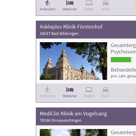
Ambulant
Stationär
Digital
Mobil
Asklepios Klinik Fürstenhof
34537 Bad Wildungen
Gesamterg
Psychosom
Behandelte
pro Jahr ges
Ambulant
Stationär
Digital
Mobil
MediClin Klinik am Vogelsang
78166 Donaueschingen
Gesamterg