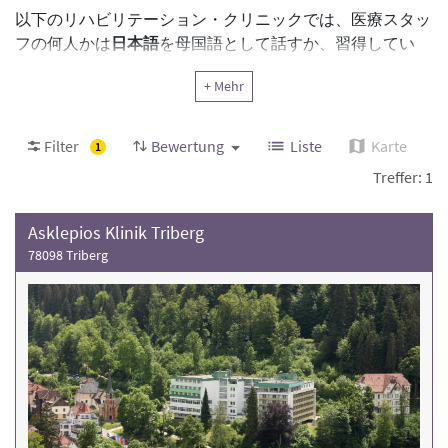
以下のリハビリテーション・クリニックでは、医療スタッ
フの何人かは
日本語
を母国語として話すか、習得してい
る。また、看護師やセラピストも日本語を話す。通訳は必
+ Mehr
ずしも必要ではありません。各クリニックの専門分野や連
絡先については、各クリニックのプロフィールをご覧くだ
さい。
クリニックを選ぶ際には、リハビリテーション・ク
Filter
Bewertung
Liste
Karte
1
リニックの評価と治療症例数に注目してください
。
Treffer: 1
In den folgenden Rehakliniken sprechen einige
Asklepios Klinik Triberg
Vertreter:innen des ärztlichen Personals muttersprachlich
78098 Triberg
oder gelernt
Japanisch
. In der Regel sprechen auch noch
weitere Mitarbeitende wie Pflegekräfte und Therapeut:innen
Japanisch. Professionelle Dolmetscher sind nicht zwingend
verfügbar. Weitere Informationen zu den Fachbereichen der
Rehakliniken und die Kontaktdaten finden Sie in den
jeweiligen Klinikprofilen.
Achten Sie bei Ihrer Auswahl auf die
Bewertung der Rehaklinik und die Anzahl der
Behandlungsfälle
.