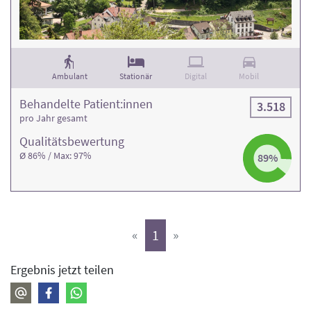
Ambulant
Stationär
Digital
Mobil
Behandelte Patient:innen
3.518
pro Jahr gesamt
Qualitäts­bewertung
Ø 86% / Max: 97%
89%
(aktiv)
«
1
»
Ergebnis jetzt teilen