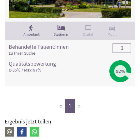
Ambulant
Stationär
Digital
Mobil
Behandelte Patient:innen
1
zu Ihrer Suche
Qualitäts­bewertung
Ø 86% / Max: 97%
92%
(aktiv)
«
1
»
Ergebnis jetzt teilen