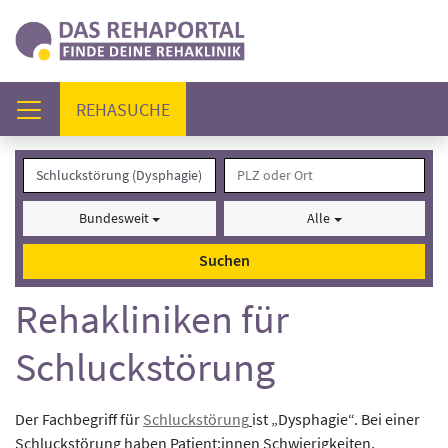
(AKTUELL)
REHASUCHE
Bundesweit
Alle
Suchen
Rehakliniken für
Schluckstörung
Der Fachbegriff für
Schluckstörung
ist „Dysphagie“. Bei einer
Schluckstörung haben Patient:innen Schwierigkeiten,