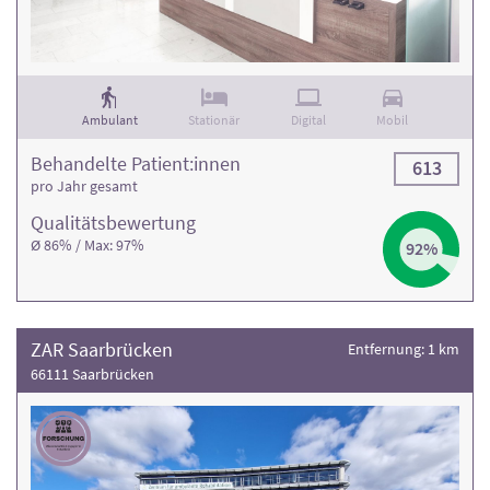
Rehaklinik und die Anzahl der Behandlungsfälle
.
Ambulant
Stationär
Digital
Mobil
Behandelte Patient:innen
613
pro Jahr gesamt
Qualitäts­bewertung
Ø 86% / Max: 97%
92%
ZAR Saarbrücken
Entfernung: 1 km
66111 Saarbrücken