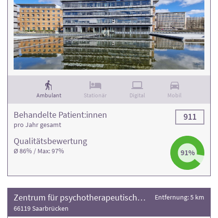
Ambulant
Stationär
Digital
Mobil
Behandelte Patient:innen
911
pro Jahr gesamt
Qualitäts­bewertung
Ø 86% / Max: 97%
91%
Zentrum für psychotherapeutische Rehabilitation, Klinik Tiefental
Entfernung: 5 km
66119 Saarbrücken