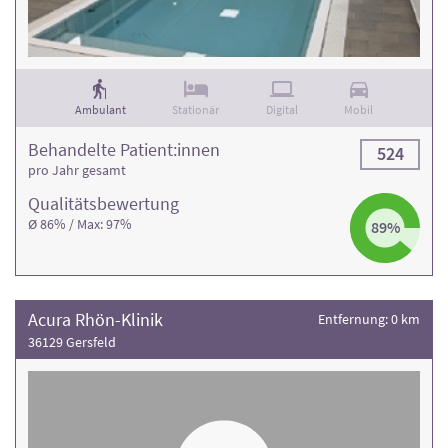
Ambulant
Stationär
Digital
Mobil
Behandelte Patient:innen
524
pro Jahr gesamt
Qualitäts­bewertung
Ø 86% / Max: 97%
89%
Acura Rhön-Klinik
Entfernung: 0 km
36129 Gersfeld