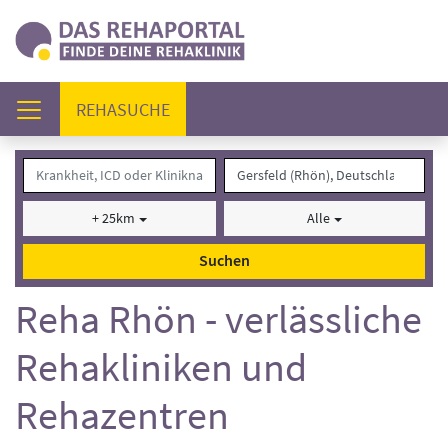
(AKTUELL)
REHASUCHE
+ 25km
Alle
Suchen
Reha Rhön - verlässliche
Rehakliniken und
Rehazentren