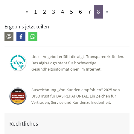
(aktiv)
(aktiv)
(aktiv)
(aktiv)
(aktiv)
(aktiv)
(aktiv)
(aktiv)
«
1
2
3
4
5
6
7
8
»
Ergebnis jetzt teilen
Unser Angebot erfüllt die afgis-Transparenzkriterien.
Das afgis-Logo steht für hochwertige
Gesundheitsinformationen im Internet.
Auszeichnung „Von Kunden empfohlen“ 2025 von
DISQTrust für DAS REHAPORTAL. Ein Zeichen für
Vertrauen, Service und Kundenzufriedenheit.
Rechtliches