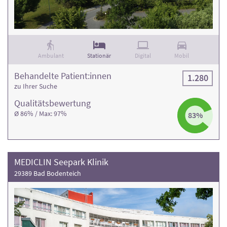
Informationen und die Kontaktdaten finden Sie in den
jeweiligen Klinikprofilen.
Ambulant
Stationär
Digital
Mobil
Behandelte Patient:innen
1.280
zu Ihrer Suche
Qualitäts­bewertung
Ø 86% / Max: 97%
83%
MEDICLIN Seepark Klinik
29389 Bad Bodenteich