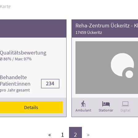
Karte
Reha-Zentrum Ückeritz - Kl
17459 Ückeritz
Qualitäts­bewertung
Ø 86% / Max: 97%
Behandelte
234
Patient:innen
pro Jahr gesamt
Details
Ambulant
Stationär
Digital
(aktiv)
(aktiv)
«
1
2
»